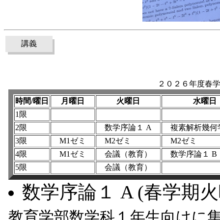
講義
２０２６年度春
時間/曜日
月曜日
火曜日
水曜日
1限
2限
数学序論１ A
複素解析幾何
3限
M1ゼミ
M2ゼミ
M2ゼミ
4限
M1ゼミ
会議（教育）
数学序論１ B
5限
会議（教育）
数学序論１ A (春学期火
教育学部数学科１年生向けに