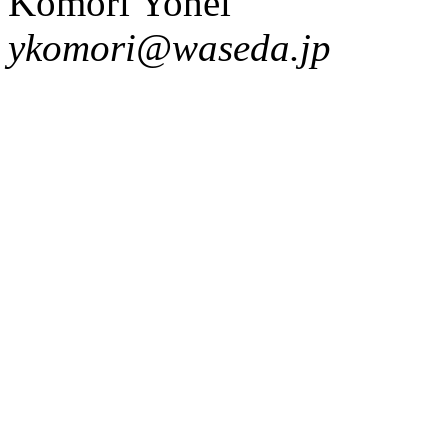
Komori Yohei
ykomori@waseda.jp